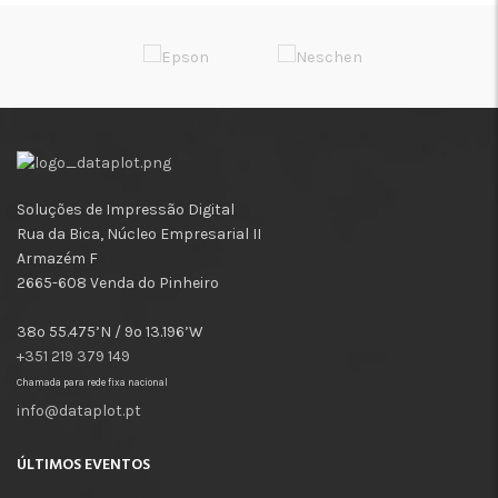
Soluções de Impressão Digital
Rua da Bica, Núcleo Empresarial II
Armazém F
2665-608 Venda do Pinheiro
38º 55.475’N / 9º 13.196’W
+351 219 379 149
Chamada para rede fixa nacional
info@dataplot.pt
ÚLTIMOS EVENTOS