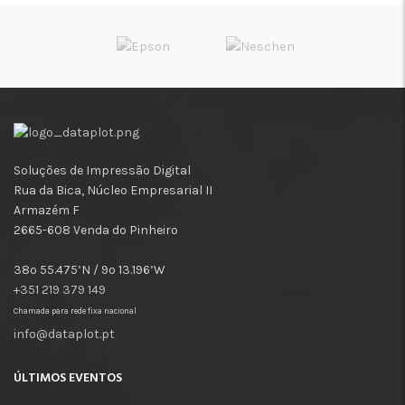
Soluções de Impressão Digital
Rua da Bica, Núcleo Empresarial II
Armazém F
2665-608 Venda do Pinheiro
38º 55.475’N / 9º 13.196’W
+351 219 379 149
Chamada para rede fixa nacional
info@dataplot.pt
ÚLTIMOS EVENTOS