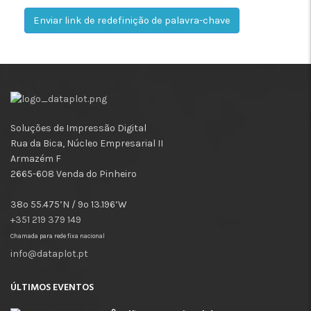
Enviar link de redefinição de palavra-chave
Soluções de Impressão Digital
Rua da Bica, Núcleo Empresarial II
Armazém F
2665-608 Venda do Pinheiro
38º 55.475’N / 9º 13.196’W
+351 219 379 149
Chamada para rede fixa nacional
info@dataplot.pt
ÚLTIMOS EVENTOS