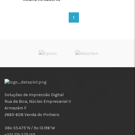
1
Soluções de Impressão Digital
Rua da Bica, Núcleo Empresarial II
Armazém F
2665-608 Venda do Pinheiro
38º 55.475’N / 9º 13.196’W
+351 219 379 149