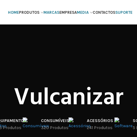
HOME
PRODUTOS
MARCAS
EMPRESA
MEDIA
CONTACTOS
SUPORTE
Vulcanizar
QUIPAMENTOS
CONSUMÍVEIS
ACESSÓRIOS
S
6 Produtos
320 Produtos
241 Produtos
5