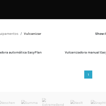
uipamentos
Vulcanizar
Show:
adora automática EasyPlan
Vulcanizadora manual Eas
ADICIONAR
ADICIONAR
1