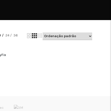
9
24
36
yFix