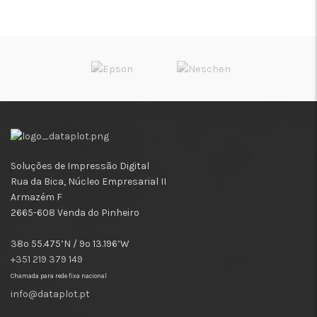
Soluções de Impressão Digital
Rua da Bica, Núcleo Empresarial II
Armazém F
2665-608 Venda do Pinheiro
38º 55.475’N / 9º 13.196’W
+351 219 379 149
Chamada para rede fixa nacional
info@dataplot.pt