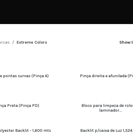
rcas
Extreme Colors
Show:
e pontas curvas (Pinça A)
Pinça direita e afunilada (P
ADICIONAR
ADICIONAR
nça Preta (Pinça PD)
Bloco para limpeza de rolo
laminador...
ADICIONAR
ADICIONAR
olyester Backlit - 1,600 mts
Backlit p/caixa de Luz 1,52