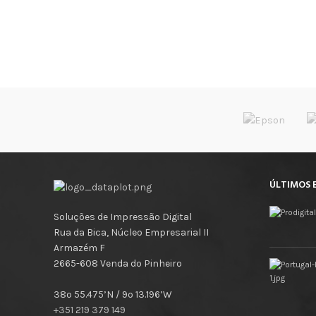
ÚLTIMOS 
Soluções de Impressão Digital
Rua da Bica, Núcleo Empresarial II
Armazém F
2665-608 Venda do Pinheiro
38º 55.475’N / 9º 13.196’W
+351 219 379 149