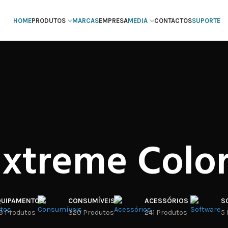
HOME
PRODUTOS
MARCAS
EMPRESA
MEDIA
CONTACTOS
SUPORTE
xtreme Colo
QUIPAMENTOS
CONSUMÍVEIS
ACESSÓRIOS
S
6 Produtos
320 Produtos
241 Produtos
5