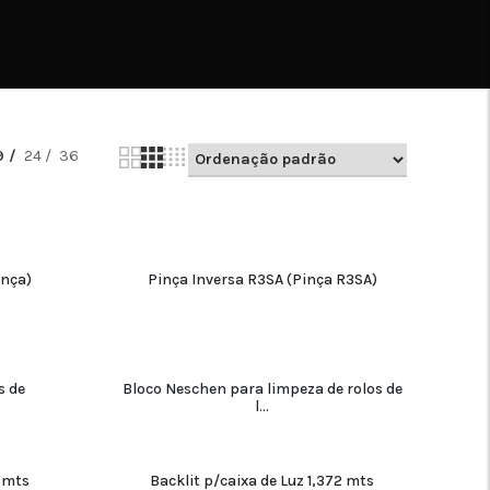
9
24
36
inça)
Pinça Inversa R3SA (Pinça R3SA)
ADICIONAR
s de
Bloco Neschen para limpeza de rolos de
l...
ADICIONAR
4 mts
Backlit p/caixa de Luz 1,372 mts