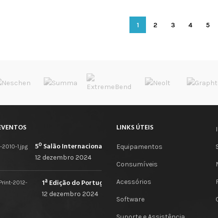
ADICIONAR
ADICIONAR
1
2
3
4
5
EVENTOS
LINKS ÚTEIS
5º Salão Internacional de Impressão, Imagem, Comunicação Digital e Têxtil Promocional
Equipamentos
12 dezembro 2024
Consumíveis
Acessórios
1ª Edição do Portugal Print
12 dezembro 2024
Software
Suporte e Assistência