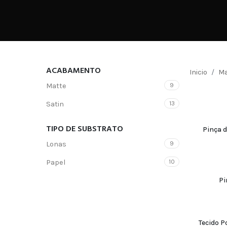
ACABAMENTO
Inicio
Ma
Matte
9
Satin
13
TIPO DE SUBSTRATO
Pinça d
Lonas
9
Papel
10
Pi
Tecido P