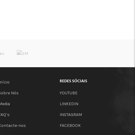
REDES SÓCIAIS
Início
Sobre Nós
YOUTUBE
Media
LINKEDIN
FAQ’s
INSTAGRAM
Contacte-nos
FACEBOOK