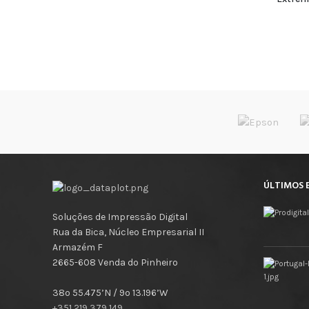
ÚLTIMOS 
Soluções de Impressão Digital
Rua da Bica, Núcleo Empresarial II
Armazém F
2665-608 Venda do Pinheiro
38º 55.475’N / 9º 13.196’W
+351 219 379 149