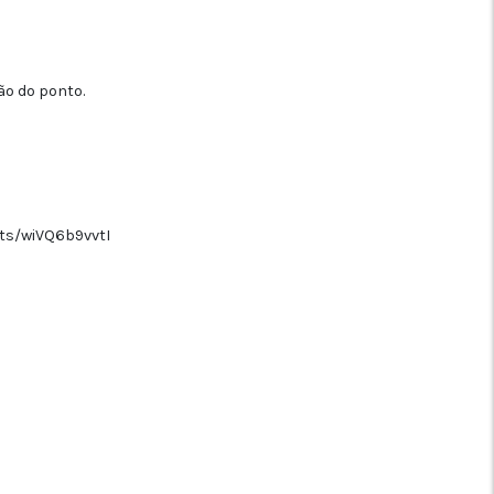
ão do ponto.
ts/wiVQ6b9vvtI