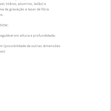
l, titânio, alumínio, latão) e
ma de gravação a laser de fibra
s.
 50W;
egulável em altura e profundidade;
m (possibilidade de outras dimensões
tes)