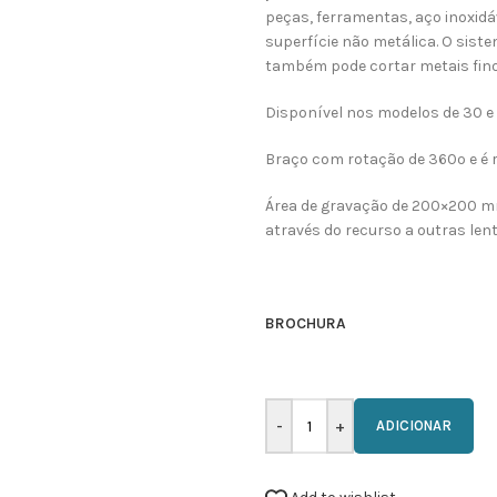
peças, ferramentas, aço inoxidáve
superfície não metálica. O siste
também pode cortar metais fino
Disponível nos modelos de 30 e
Braço com rotação de 360º e é r
Área de gravação de 200×200 m
através do recurso a outras len
BROCHURA
ADICIONAR