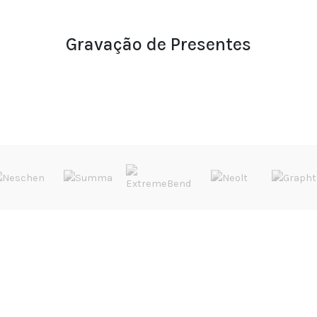
Gravação de Presentes
EVENTOS
LINKS ÚTEIS
5º Salão Internacional de Impressão, Imagem, Comunicação Digital e Têxtil Promocional
Equipamentos
12 dezembro 2024
Consumíveis