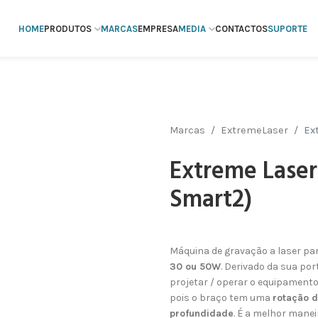
HOME
PRODUTOS
MARCAS
EMPRESA
MEDIA
CONTACTOS
SUPORTE
Marcas
ExtremeLaser
Ex
Extreme Laser
Smart2)
Máquina de gravação a laser par
30 ou 50W
. Derivado da sua por
projetar / operar o equipament
pois o braço tem uma
rotação 
profundidade
. É a melhor mane