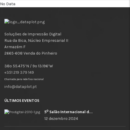
No Data
Soluções de Impressão Digital
Rua da Bica, Núcleo Empresarial II
Armazém F
2665-608 Venda do Pinheiro
38º 55.475’N / 9º 13.196’W
+351 219 379 149
Chamada para rede fixa nacional
info@dataplot.pt
ÚLTIMOS EVENTOS
5º Salão Internacional de Impressão, Imagem, Comunicação Digital e Têxtil Promocional
12 dezembro 2024