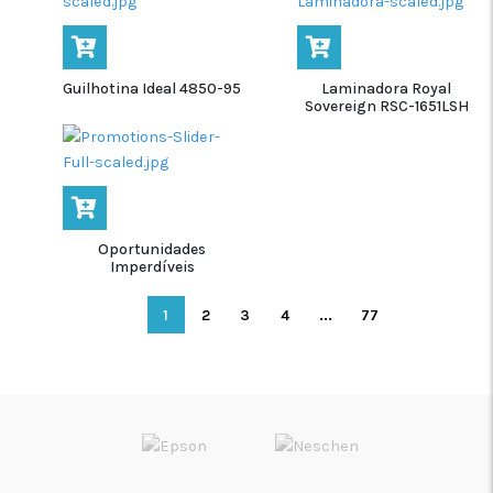
Guilhotina Ideal 4850-95
Laminadora Royal
Sovereign RSC-1651LSH
Oportunidades
Imperdíveis
1
2
3
4
...
77