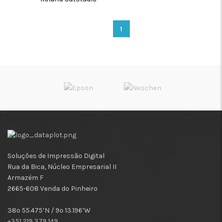
1
Soluções de Impressão Digital
Rua da Bica, Núcleo Empresarial II
Armazém F
2665-608 Venda do Pinheiro
38º 55.475’N / 9º 13.196’W
+351 219 379 149