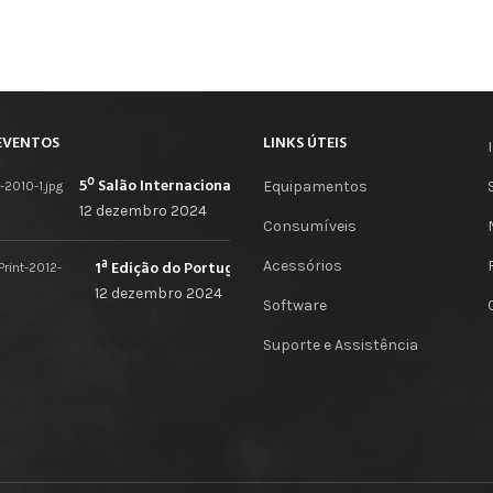
EVENTOS
LINKS ÚTEIS
5º Salão Internacional de Impressão, Imagem, Comunicação Digital e Têxtil Promocional
Equipamentos
12 dezembro 2024
Consumíveis
Acessórios
1ª Edição do Portugal Print
12 dezembro 2024
Software
Suporte e Assistência