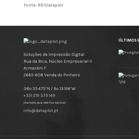
Fonte: RR/Dataplot
ÚLTIMOS 
Soluções de Impressão Digital
Rua da Bica, Núcleo Empresarial II
Armazém F
2665-608 Venda do Pinheiro
38º 55.475’N / 9º 13.196’W
+351 219 379 149
Chamada para rede fixa nacional
info@dataplot.pt