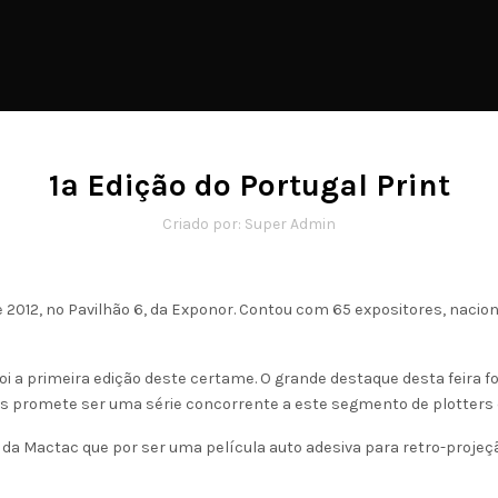
1ª Edição do Portugal Print
Criado por: Super Admin
 2012, no Pavilhão 6, da Exponor. Contou com 65 expositores, nacionais
foi a primeira edição deste certame. O grande destaque desta feira f
 promete ser uma série concorrente a este segmento de plotters 
e da Mactac que por ser uma película auto adesiva para retro-proj