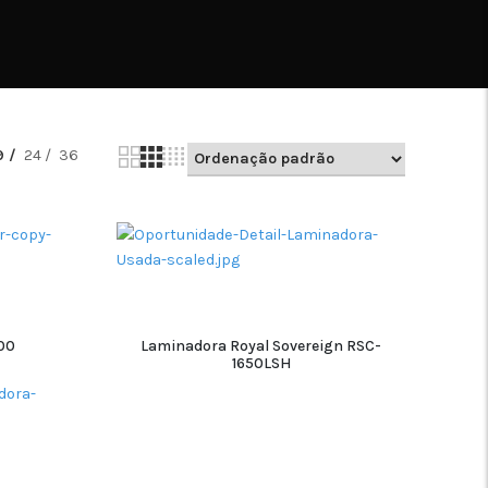
9
24
36
00
Laminadora Royal Sovereign RSC-
1650LSH
ADICIONAR