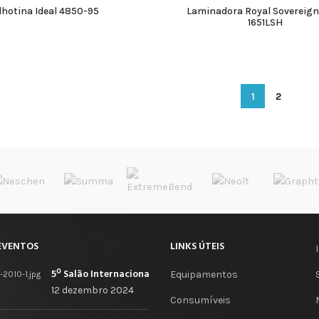
lhotina Ideal 4850-95
Laminadora Royal Sovereign
1651LSH
ADICIONAR
ADICIONAR
ADICIONAR
ADICIONAR
1
2
EVENTOS
LINKS ÚTEIS
5º Salão Internacional de Impressão, Imagem, Comunicação Digital e Têxtil Promocional
Equipamentos
12 dezembro 2024
Consumíveis