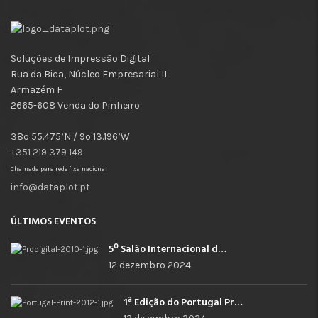
Soluções de Impressão Digital
Rua da Bica, Núcleo Empresarial II
Armazém F
2665-608 Venda do Pinheiro
38º 55.475’N / 9º 13.196’W
+351 219 379 149
Chamada para rede fixa nacional
info@dataplot.pt
ÚLTIMOS EVENTOS
5º Salão Internacional de Impressão, Imagem, Comunicação Digital e Têxtil Promocional
12 dezembro 2024
1ª Edição do Portugal Print