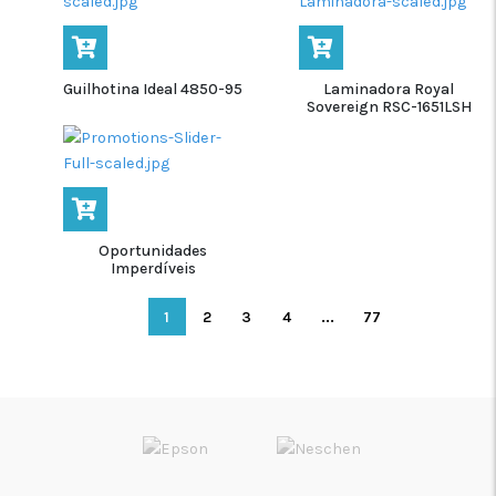
Guilhotina Ideal 4850-95
Laminadora Royal
Sovereign RSC-1651LSH
Oportunidades
Imperdíveis
1
2
3
4
...
77