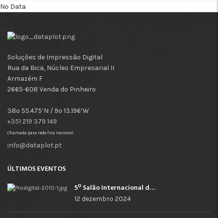
No Data
Soluções de Impressão Digital
Rua da Bica, Núcleo Empresarial II
Armazém F
2665-608 Venda do Pinheiro
38º 55.475’N / 9º 13.196’W
+351 219 379 149
Chamada para rede fixa nacional
info@dataplot.pt
ÚLTIMOS EVENTOS
5º Salão Internacional de Impressão, Imagem, Comunicação Digital e Têxtil Promocional
12 dezembro 2024