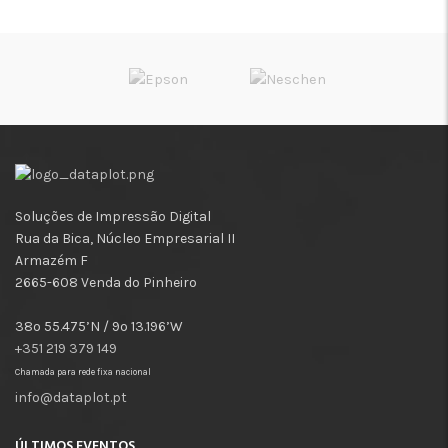
Soluções de Impressão Digital
Rua da Bica, Núcleo Empresarial II
Armazém F
2665-608 Venda do Pinheiro
38º 55.475’N / 9º 13.196’W
+351 219 379 149
Chamada para rede fixa nacional
info@dataplot.pt
ÚLTIMOS EVENTOS