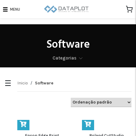
MENU
SUB
CATEGORIAS
Epson
Software
1
EdgePrint
Categorias
Onyx
1
Roland
1
CutStudio
☰
Inicio
Software
Roland
1
Ergosoft
Roland
1
Versaworks
Epson Edge Print
Roland CutStudio