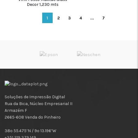
Decor 1,230 mts
1
2
3
4
...
7
Soluções de Impressão Digital
Rua da Bica, Núcleo Empresarial II
Armazém F
2665-608 Venda do Pinheiro
38º 55.475’N / 9º 13.196’W
+351 219 379 149