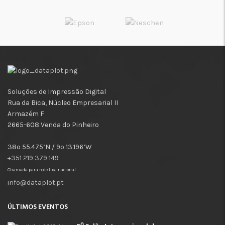
Soluções de Impressão Digital
Rua da Bica, Núcleo Empresarial II
Armazém F
2665-608 Venda do Pinheiro
38º 55.475’N / 9º 13.196’W
+351 219 379 149
Chamada para rede fixa nacional
info@dataplot.pt
ÚLTIMOS EVENTOS