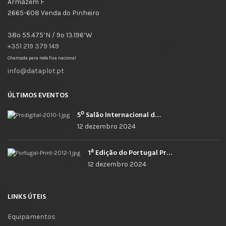
Armazém F
2665-608 Venda do Pinheiro
38º 55.475’N / 9º 13.196’W
+351 219 379 149
Chamada para rede fixa nacional
info@dataplot.pt
ÚLTIMOS EVENTOS
5º Salão Internacional de Impressão, Imagem, Comunicação Digital e Têxtil Promocional
12 dezembro 2024
1ª Edição do Portugal Print
12 dezembro 2024
LINKS ÚTEIS
Equipamentos