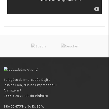
Soluções de Impressão Digital
Rua da Bica, Núcleo Empresarial II
Armazém F
2665-608 Venda do Pinheiro
38º 55.475’N / 9º 13.196’W