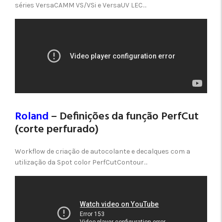
séries VersaCAMM VS/VSi e VersaUV LEC…
Roland
– Definições da função PerfCut
(corte perfurado)
Workflow de criação de autocolante e decalques com a
utilização da Spot color PerfCutContour…