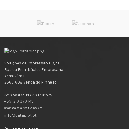
Soluções de Impressão Digital
Rua da Bica, Núcleo Empresarial II
Armazém F
2665-608 Venda do Pinheiro
38º 55.475’N / 9º 13.196’W
+351 219 379 149
Chamada para rede fixa nacional
info@dataplot.pt