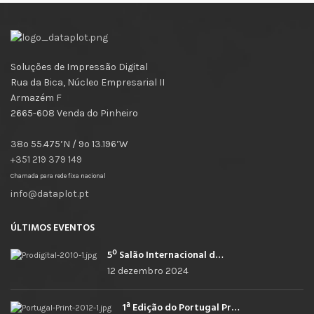
Soluções de Impressão Digital
Rua da Bica, Núcleo Empresarial II
Armazém F
2665-608 Venda do Pinheiro
38º 55.475’N / 9º 13.196’W
+351 219 379 149
Chamada para rede fixa nacional
info@dataplot.pt
ÚLTIMOS EVENTOS
5º Salão Internacional de Impressão, Imagem, Comunicação Digital e Têxtil Promocional
12 dezembro 2024
1ª Edição do Portugal Print