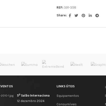
REF:
391-358
Share:
EVENTOS
LINKS ÚTEIS
5º Salão Internacional de Impressão, Imagem, Comunicação Digital e Têxtil Promocional
Equipamentos
12 dezembro 2024
Consumíveis