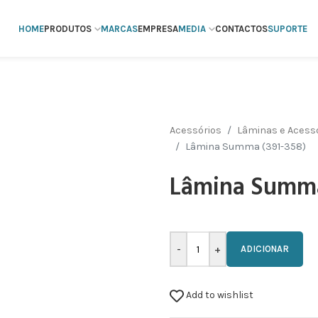
HOME
PRODUTOS
MARCAS
EMPRESA
MEDIA
CONTACTOS
SUPORTE
Acessórios
Lâminas e Acessó
Lâmina Summa (391-358)
Lâmina Summa
ADICIONAR
Add to wishlist