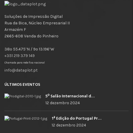
Soluções de Impressão Digital
Rua da Bica, Núcleo Empresarial II
Armazém F
2665-608 Venda do Pinheiro
38º 55.475’N / 9º 13.196’W
+351 219 379 149
Chamada para rede fixa nacional
info@dataplot.pt
ÚLTIMOS EVENTOS
5º Salão Internacional de Impressão, Imagem, Comunicação Digital e Têxtil Promocional
12 dezembro 2024
1ª Edição do Portugal Print
12 dezembro 2024