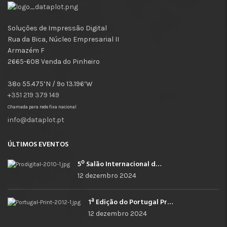
Soluções de Impressão Digital
Rua da Bica, Núcleo Empresarial II
Armazém F
2665-608 Venda do Pinheiro
38º 55.475’N / 9º 13.196’W
+351 219 379 149
Chamada para rede fixa nacional
info@dataplot.pt
ÚLTIMOS EVENTOS
5º Salão Internacional de Impressão, Imagem, Comunicação Digital e Têxtil Promocional
12 dezembro 2024
1ª Edição do Portugal Print
12 dezembro 2024