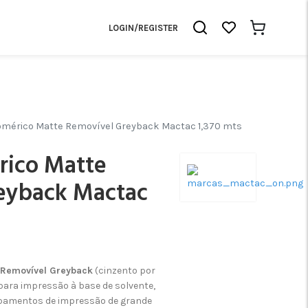
LOGIN/REGISTER
omérico Matte Removível Greyback Mactac 1,370 mts
rico Matte
eyback Mactac
 Removível Greyback
(cinzento por
para impressão à base de solvente,
uipamentos de impressão de grande