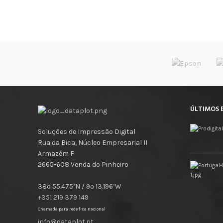
ÚLTIMOS 
Soluções de Impressão Digital
Rua da Bica, Núcleo Empresarial II
Armazém F
2665-608 Venda do Pinheiro
38º 55.475’N / 9º 13.196’W
+351 219 379 149
Chamada para rede fixa nacional
info@dataplot.pt