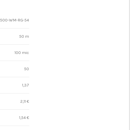
8500-WM-RG-54
50 m
100 mic
50
1,37
2,11 €
1,54 €