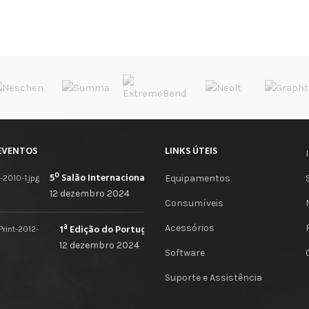
EVENTOS
LINKS ÚTEIS
5º Salão Internacional de Impressão, Imagem, Comunicação Digital e Têxtil Promocional
Equipamentos
12 dezembro 2024
Consumíveis
Acessórios
1ª Edição do Portugal Print
12 dezembro 2024
Software
Suporte e Assistência