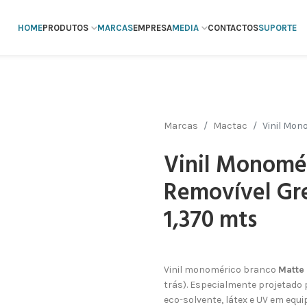
HOME
PRODUTOS
MARCAS
EMPRESA
MEDIA
CONTACTOS
SUPORTE
Marcas
Mactac
Vinil Mon
Vinil Monomé
Removível Gr
1,370 mts
Vinil monomérico branco
Matte
trás). Especialmente projetado 
eco-solvente, látex e UV em eq