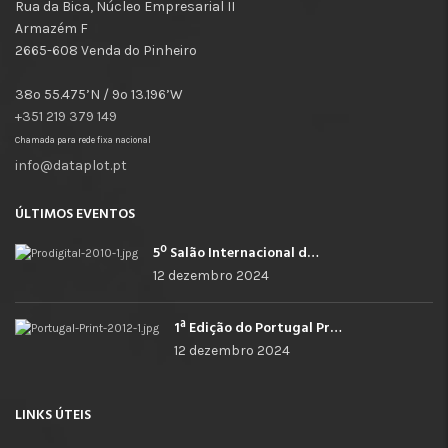
Rua da Bica, Núcleo Empresarial II
Armazém F
2665-608 Venda do Pinheiro
38º 55.475’N / 9º 13.196’W
+351 219 379 149
Chamada para rede fixa nacional
info@dataplot.pt
ÚLTIMOS EVENTOS
5º Salão Internacional de Impressão, Imagem, Comunicação Digital e Têxtil Promocional
12 dezembro 2024
1ª Edição do Portugal Print
12 dezembro 2024
LINKS ÚTEIS