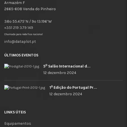
Armazém F
2665-608 Venda do Pinheiro
38º 55.475’N / 9º 13.196’W
+351 219 379 149
Chamada para rede fixa nacional
info@dataplot.pt
ÚLTIMOS EVENTOS
5º Salão Internacional de Impressão, Imagem, Comunicação Digital e Têxtil Promocional
12 dezembro 2024
1ª Edição do Portugal Print
12 dezembro 2024
LINKS ÚTEIS
Equipamentos