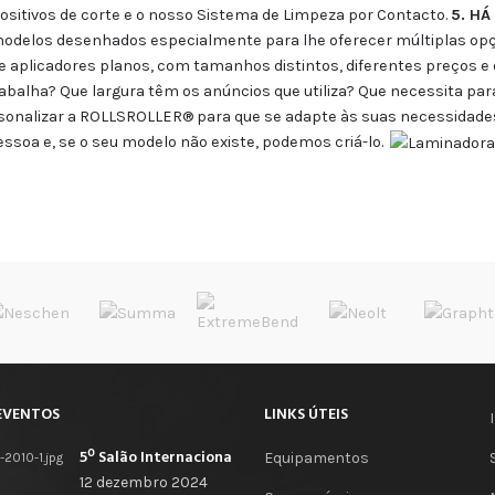
positivos de corte e o nosso Sistema de Limpeza por Contacto.
5. HÁ
odelos desenhados especialmente para lhe oferecer múltiplas op
aplicadores planos, com tamanhos distintos, diferentes preços e
alha? Que largura têm os anúncios que utiliza? Que necessita para 
rsonalizar a ROLLSROLLER® para que se adapte às suas necessidade
soa e, se o seu modelo não existe, podemos criá-lo.
EVENTOS
LINKS ÚTEIS
5º Salão Internacional de Impressão, Imagem, Comunicação Digital e Têxtil Promocional
Equipamentos
12 dezembro 2024