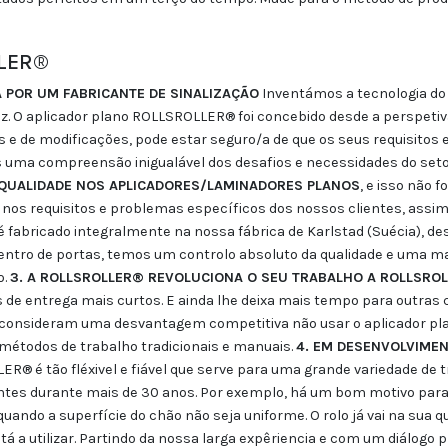
LLER®
A POR UM FABRICANTE DE SINALIZAÇÃO
Inventámos a tecnologia do 
O aplicador plano ROLLSROLLER® foi concebido desde a perspetiva do
 e de modificações, pode estar seguro/a de que os seus requisitos esp
uma compreensão inigualável dos desafios e necessidades do seto
 QUALIDADE NOS APLICADORES/LAMINADORES PLANOS
, e isso não 
nos requisitos e problemas específicos dos nossos clientes, assi
é fabricado integralmente na nossa fábrica de Karlstad (Suécia), d
entro de portas, temos um controlo absoluto da qualidade e uma maio
o.
3. A ROLLSROLLER® REVOLUCIONA O SEU TRABALHO A ROLLSRO
s de entrega mais curtos. E ainda lhe deixa mais tempo para outras
es consideram uma desvantagem competitiva não usar o aplicador
étodos de trabalho tradicionais e manuais.
4. EM DESENVOLVIMEN
LER® é tão fléxivel e fiável que serve para uma grande variedade de t
es durante mais de 30 anos. Por exemplo, há um bom motivo para o
ndo a superfície do chão não seja uniforme. O rolo já vai na sua q
stá a utilizar. Partindo da nossa larga expêriencia e com um diálo