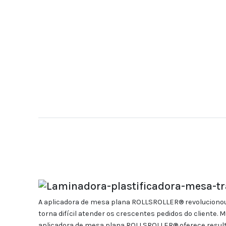
A aplicadora de mesa plana ROLLSROLLER® revolucionou 
torna difícil atender os crescentes pedidos do cliente
aplicadora de mesa plana ROLLSROLLER® oferece resul