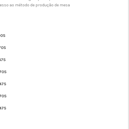
cesso ao método de produção de mesa
00S
70S
47S
70S
47S
70S
47S