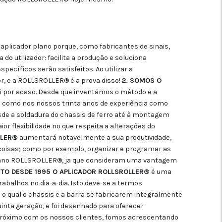
aplicador plano porque, como fabricantes de sinais,
 utilizador: facilita a produção e soluciona
ecíficos serão satisfeitos. Ao utilizar a
r, e a ROLLSROLLER® é a prova disso!
2. SOMOS O
foi por acaso. Desde que inventámos o método e a
m como nos nossos trinta anos de experiência como
esde a soldadura do chassis de ferro até à montagem
r flexibilidade no que respeita a alterações do
LLER®
aumentará notavelmente a sua produtividade,
 coisas; como por exemplo, organizar e programar as
 plano ROLLSROLLER®, ja que consideram uma vantagem
TO DESDE 1995 O APLICADOR ROLLSROLLER®
é uma
rabalhos no dia-a-dia. Isto deve-se a termos
 qual o chassis e a barra se fabricarem integralmente
uinta geração, e foi desenhado para oferecer
go próximo com os nossos clientes, fomos acrescentando