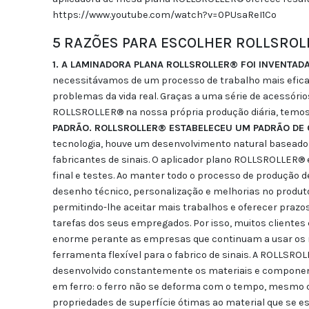
https://www.youtube.com/watch?v=0PUsaReI1Co
5 RAZÕES PARA ESCOLHER ROLLSRO
1. A LAMINADORA PLANA ROLLSROLLER® FOI INVENTAD
necessitávamos de um processo de trabalho mais eficaz. 
problemas da vida real. Graças a uma série de acessórios
ROLLSROLLER® na nossa própria produção diária, temos 
PADRÃO. ROLLSROLLER® ESTABELECEU UM PADRÃO DE
tecnologia, houve um desenvolvimento natural baseado 
fabricantes de sinais. O aplicador plano ROLLSROLLER® 
final e testes. Ao manter todo o processo de produção d
desenho técnico, personalização e melhorias no produt
permitindo-lhe aceitar mais trabalhos e oferecer prazo
tarefas dos seus empregados. Por isso, muitos client
enorme perante as empresas que continuam a usar os m
ferramenta flexível para o fabrico de sinais. A ROLLSROL
desenvolvido constantemente os materiais e component
em ferro: o ferro não se deforma com o tempo, mesmo qua
propriedades de superfície ótimas ao material que se e