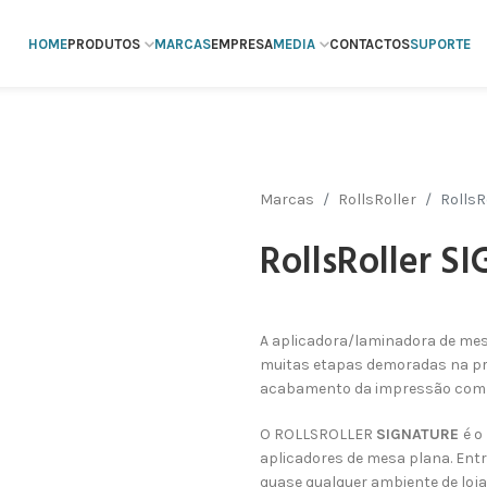
HOME
PRODUTOS
MARCAS
EMPRESA
MEDIA
CONTACTOS
SUPORTE
Marcas
RollsRoller
RollsR
RollsRoller 
A aplicadora/laminadora de me
muitas etapas demoradas na pro
acabamento da impressão com a
O ROLLSROLLER
SIGNATURE
é o
aplicadores de mesa plana. En
quase qualquer ambiente de loja 