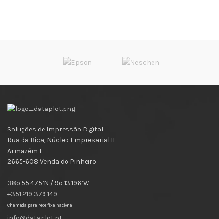
Soluções de Impressão Digital
Rua da Bica, Núcleo Empresarial II
Armazém F
2665-608 Venda do Pinheiro
38º 55.475’N / 9º 13.196’W
+351 219 379 149
Chamada para rede fixa nacional
info@dataplot.pt