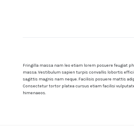
Fringilla massa nam leo etiam lorem posuere feugiat pha
massa. Vestibulum sapien turpis convallis lobortis effic
sagittis magnis nam neque. Facilisis posuere mattis adip
Consectetur tortor platea cursus etiam facilisi vulput
himenaeos.