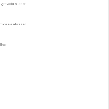
o gravado a laser
ímica e à abrasão
alhar