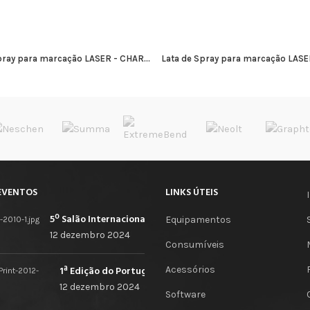
pray para marcação LASER - CHAR...
Lata de Spray para marcação LASER
ADICIONAR
ADICIONAR
EVENTOS
LINKS ÚTEIS
5º Salão Internacional de Impressão, Imagem, Comunicação Digital e Têxtil Promocional
Equipamentos
12 dezembro 2024
Consumíveis
Acessórios
1ª Edição do Portugal Print
12 dezembro 2024
Software