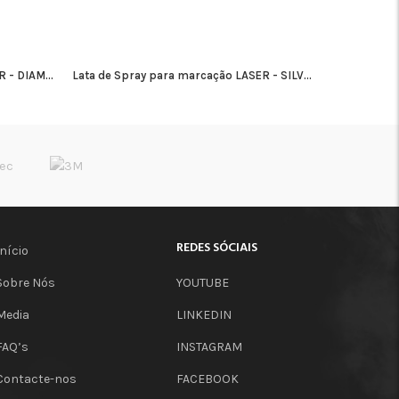
 - DIAM...
Lata de Spray para marcação LASER - SILV...
ADICIONAR
REDES SÓCIAIS
Início
Sobre Nós
YOUTUBE
Media
LINKEDIN
FAQ’s
INSTAGRAM
Contacte-nos
FACEBOOK