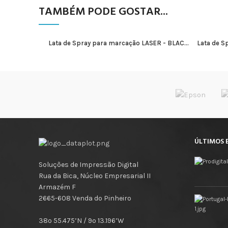
TAMBÉM PODE GOSTAR...
Lata de Spray para marcação LASER - BLAC...
Lata de S
ADICIONAR
ÚLTIMOS 
Soluções de Impressão Digital
Rua da Bica, Núcleo Empresarial II
Armazém F
2665-608 Venda do Pinheiro
38º 55.475’N / 9º 13.196’W