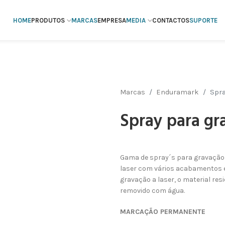
HOME
PRODUTOS
MARCAS
EMPRESA
MEDIA
CONTACTOS
SUPORTE
Marcas
Enduramark
Spra
Spray para gr
Gama de spray´s para gravação 
laser com vários acabamentos 
gravação a laser, o material resi
removido com água.
MARCAÇÃO PERMANENTE