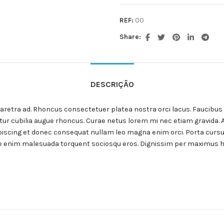
REF:
00
Share:
DESCRIÇÃO
retra ad. Rhoncus consectetuer platea nostra orci lacus. Faucibus c
itur cubilia augue rhoncus. Curae netus lorem mi nec etiam gravida. 
iscing et donec consequat nullam leo magna enim orci. Porta cursus 
ate enim malesuada torquent sociosqu eros. Dignissim per maximus h